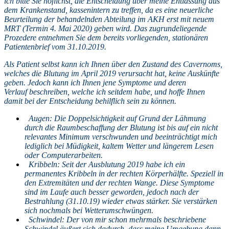
ich bitte Sie höflichst, die Entscheidung über meine Entlassung aus
dem Krankenstand, kassenintern zu treffen, da es eine neuerliche
Beurteilung der behandelnden Abteilung im AKH erst mit neuem
MRT (Termin 4. Mai 2020) geben wird. Das zugrundeliegende
Prozedere entnehmen Sie dem bereits vorliegenden, stationären
Patientenbrief vom 31.10.2019.
Als Patient selbst kann ich Ihnen über den Zustand des Cavernoms,
welches die Blutung im April 2019 verursacht hat, keine Auskünfte
geben. Jedoch kann ich Ihnen jene Symptome und deren
Verlauf beschreiben, welche ich seitdem habe, und hoffe Ihnen
damit bei der Entscheidung behilflich sein zu können.
Augen: Die Doppelsichtigkeit auf Grund der Lähmung
durch die Raumbeschaffung der Blutung ist bis auf ein nicht
relevantes Minimum verschwunden und beeinträchtigt mich
lediglich bei Müdigkeit, kaltem Wetter und längerem Lesen
oder Computerarbeiten.
Kribbeln: Seit der Ausblutung 2019 habe ich ein
permanentes Kribbeln in der rechten Körperhälfte. Speziell in
den Extremitäten und der rechten Wange. Diese Symptome
sind im Laufe auch besser geworden, jedoch nach der
Bestrahlung (31.10.19) wieder etwas stärker. Sie verstärken
sich nochmals bei Wetterumschwüngen.
Schwindel: Der von mir schon mehrmals beschriebene
Schwindel äußert sich dadurch, dass meine Umgebung dann