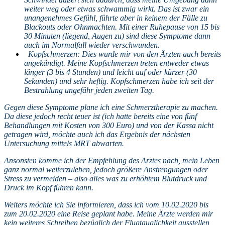
weiter weg oder etwas schwammig wirkt. Das ist zwar ein
unangenehmes Gefühl, führte aber in keinem der Fälle zu
Blackouts oder Ohnmachten. Mit einer Ruhepause von 15 bis
30 Minuten (liegend, Augen zu) sind diese Symptome dann
auch im Normalfall wieder verschwunden.
Kopfschmerzen: Dies wurde mir von den Ärzten auch bereits
angekündigt. Meine Kopfschmerzen treten entweder etwas
länger (3 bis 4 Stunden) und leicht auf oder kürzer (30
Sekunden) und sehr heftig. Kopfschmerzen habe ich seit der
Bestrahlung ungefähr jeden zweiten Tag.
Gegen diese Symptome plane ich eine Schmerztherapie zu machen.
Da diese jedoch recht teuer ist (ich hatte bereits eine von fünf
Behandlungen mit Kosten von 300 Euro) und von der Kassa nicht
getragen wird, möchte auch ich das Ergebnis der nächsten
Untersuchung mittels MRT abwarten.
Ansonsten komme ich der Empfehlung des Arztes nach, mein Leben
ganz normal weiterzuleben, jedoch größere Anstrengungen oder
Stress zu vermeiden – also alles was zu erhöhtem Blutdruck und
Druck im Kopf führen kann.
Weiters möchte ich Sie informieren, dass ich vom 10.02.2020 bis
zum 20.02.2020 eine Reise geplant habe. Meine Ärzte werden mir
kein weiteres Schreiben bezüglich der Flugtauglichkeit ausstellen,