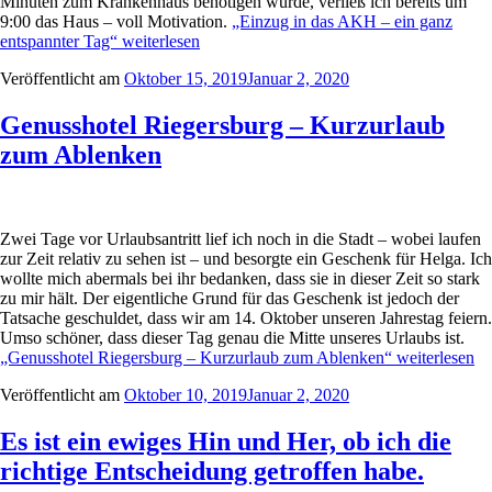
Minuten zum Krankenhaus benötigen würde, verließ ich bereits um
9:00 das Haus – voll Motivation.
„Einzug in das AKH – ein ganz
entspannter Tag“
weiterlesen
Veröffentlicht am
Oktober 15, 2019
Januar 2, 2020
Genusshotel Riegersburg – Kurzurlaub
zum Ablenken
Zwei Tage vor Urlaubsantritt lief ich noch in die Stadt – wobei laufen
zur Zeit relativ zu sehen ist – und besorgte ein Geschenk für Helga. Ich
wollte mich abermals bei ihr bedanken, dass sie in dieser Zeit so stark
zu mir hält. Der eigentliche Grund für das Geschenk ist jedoch der
Tatsache geschuldet, dass wir am 14. Oktober unseren Jahrestag feiern.
Umso schöner, dass dieser Tag genau die Mitte unseres Urlaubs ist.
„Genusshotel Riegersburg – Kurzurlaub zum Ablenken“
weiterlesen
Veröffentlicht am
Oktober 10, 2019
Januar 2, 2020
Es ist ein ewiges Hin und Her, ob ich die
richtige Entscheidung getroffen habe.