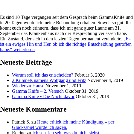
Es sind 10 Tage vergangen seit dem Gespräch beim GammaKnife und
in 20 Tagen werde ich meine Behandlung erhalten. Soweit so gut. Ihr
könnt euch noch erinnern, dass ich mit ganz guter Laune am 31.
September das Krankenhaus nach der Besprechung verlassen habe.
Ein Zustand, der sich in den letzten Tagen permanent veränderte.
„Es
ist ein ewiges Hin und Her, ob ich die richtige Entscheidung getroffen
habe.“
weiterlesen
Neueste Beiträge
Warum soll ich das entscheiden?
Februar 3, 2020
2 Kumpels namens Wolfgang und Fritz
November 4, 2019
Wieder zu Hause
November 1, 2019
Gamma Knife – 2. Versuch
Oktober 31, 2019
Gamma Knife • Die Nacht davor
Oktober 31, 2019
Neueste Kommentare
Patrick S.
zu
Heute erhielt ich meine Kündigung – per
Glücksspiel würde ich sagen.
Regine
zu
Ich seh, ich seh, was du nicht siehst