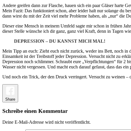
Andere greifen dann zur Flasche, hauen sich ein paar Gläser harte Get
Mein Fazit: Das funktioniert schon, aber leider halt nur solange du 
dann wirst du mit der Zeit viel mehr Probleme haben, als „nur“ die D
Dieser eine Mensch in meinem Umfeld sagte mir schon in frühen Jahre
dieser Stelle wünsche ich dir ganz, ganz viel Kraft, denn in Tagen w
DEPRESSION – DU KANNST MICH MAL!
Mein Tipp an euch: Zieht euch nicht zurück, weder ins Bett, noch in 
Einsamkeit ist der Treibstoff jeder Depression. Versucht nicht zu erk
Depression noch schlimmer. Schraubt eure „Verpflichtungen“ für 2 bis 3
Wasser nicht vergessen. Und macht euch darauf gefasst, dass das ein
Und noch ein Trick, der den Druck verringert. Versucht zu weinen – da
Share
Schreibe einen Kommentar
Deine E-Mail-Adresse wird nicht veröffentlicht.