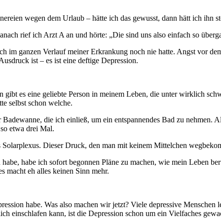
nereien wegen dem Urlaub – hätte ich das gewusst, dann hätt ich ihn s
ach rief ich Arzt A an und hörte: „Die sind uns also einfach so übergan
 ich im ganzen Verlauf meiner Erkrankung noch nie hatte. Angst vor dem 
usdruck ist – es ist eine deftige Depression.
gibt es eine geliebte Person in meinem Leben, die unter wirklich schw
tte selbst schon welche.
der Badewanne, die ich einließ, um ein entspannendes Bad zu nehmen. Als
 so etwa drei Mal.
s Solarplexus. Dieser Druck, den man mit keinem Mittelchen wegbekom
abe, habe ich sofort begonnen Pläne zu machen, wie mein Leben beruf
es macht eh alles keinen Sinn mehr.
epression habe. Was also machen wir jetzt? Viele depressive Menschen le
dlich einschlafen kann, ist die Depression schon um ein Vielfaches gewa