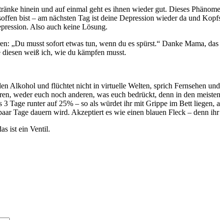
ränke hinein und auf einmal geht es ihnen wieder gut. Dieses Phänomen 
besoffen bist – am nächsten Tag ist deine Depression wieder da und Kop
epression. Also auch keine Lösung.
n: „Du musst sofort etwas tun, wenn du es spürst.“ Danke Mama, das ha
ie diesen weiß ich, wie du kämpfen musst.
den Alkohol und flüchtet nicht in virtuelle Welten, sprich Fernsehen u
lären, weder euch noch anderen, was euch bedrückt, denn in den meisten 
 Tage runter auf 25% – so als würdet ihr mit Grippe im Bett liegen, abe
 paar Tage dauern wird. Akzeptiert es wie einen blauen Fleck – denn ih
s ist ein Ventil.