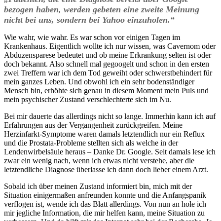
bezogen haben, werden gebeten eine zweite Meinung
nicht bei uns, sondern bei Yahoo einzuholen.“
Wie wahr, wie wahr. Es war schon vor einigen Tagen im
Krankenhaus. Eigentlich wollte ich nur wissen, was Cavernom oder
Abduzensparese bedeutet und ob meine Erkrankung selten ist oder
doch bekannt. Also schnell mal gegoogelt und schon in den ersten
zwei Treffern war ich dem Tod geweiht oder schwerstbehindert für
mein ganzes Leben. Und obwohl ich ein sehr bodenständiger
Mensch bin, erhöhte sich genau in diesem Moment mein Puls und
mein psychischer Zustand verschlechterte sich im Nu.
Bei mir dauerte das allerdings nicht so lange. Immerhin kann ich auf
Erfahrungen aus der Vergangenheit zurückgreifen. Meine
Herzinfarkt-Symptome waren damals letztendlich nur ein Reflux
und die Prostata-Probleme stellten sich als welche in der
Lendenwirbelsäule heraus – Danke Dr. Google. Seit damals lese ich
zwar ein wenig nach, wenn ich etwas nicht verstehe, aber die
letztendliche Diagnose überlasse ich dann doch lieber einem Arzt.
Sobald ich über meinen Zustand informiert bin, mich mit der
Situation einigermaßen anfreunden konnte und die Anfangspanik
verflogen ist, wende ich das Blatt allerdings. Von nun an hole ich
mir jegliche Information, die mir helfen kann, meine Situation zu