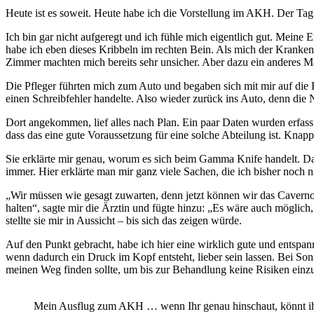
Heute ist es soweit. Heute habe ich die Vorstellung im AKH. Der Tag
Ich bin gar nicht aufgeregt und ich fühle mich eigentlich gut. Me
habe ich eben dieses Kribbeln im rechten Bein. Als mich der Krankent
Zimmer machten mich bereits sehr unsicher. Aber dazu ein anderes M
Die Pfleger führten mich zum Auto und begaben sich mit mir auf die 
einen Schreibfehler handelte. Also wieder zurück ins Auto, denn di
Dort angekommen, lief alles nach Plan. Ein paar Daten wurden erfass
dass das eine gute Voraussetzung für eine solche Abteilung ist. Kna
Sie erklärte mir genau, worum es sich beim Gamma Knife handelt. Da i
immer. Hier erklärte man mir ganz viele Sachen, die ich bisher noch ni
„Wir müssen wie gesagt zuwarten, denn jetzt können wir das Caverno
halten“, sagte mir die Ärztin und fügte hinzu: „Es wäre auch möglich
stellte sie mir in Aussicht – bis sich das zeigen würde.
Auf den Punkt gebracht, habe ich hier eine wirklich gute und entspan
wenn dadurch ein Druck im Kopf entsteht, lieber sein lassen. Bei Sonn
meinen Weg finden sollte, um bis zur Behandlung keine Risiken einz
Mein Ausflug zum AKH … wenn Ihr genau hinschaut, könnt ih