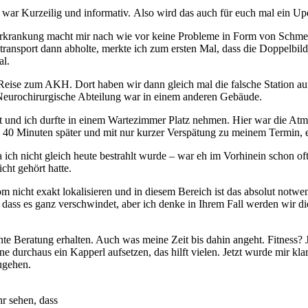
 war Kurzeilig und informativ. Also wird das auch für euch mal ein U
ine Erkrankung macht mir nach wie vor keine Probleme in Form von Sc
ransport dann abholte, merkte ich zum ersten Mal, dass die Doppelbilde
al.
Reise zum AKH. Dort haben wir dann gleich mal die falsche Station au
e Neurochirurgische Abteilung war in einem anderen Gebäude.
t und ich durfte in einem Wartezimmer Platz nehmen. Hier war die Atmo
pp 40 Minuten später und mit nur kurzer Verspätung zu meinem Termin,
ch nicht gleich heute bestrahlt wurde – war eh im Vorhinein schon oft
cht gehört hatte.
m nicht exakt lokalisieren und in diesem Bereich ist das absolut not
, dass es ganz verschwindet, aber ich denke in Ihrem Fall werden wir 
nte Beratung erhalten. Auch was meine Zeit bis dahin angeht. Fitness? J
e durchaus ein Kapperl aufsetzen, das hilft vielen. Jetzt wurde mir kla
ugehen.
r sehen, dass