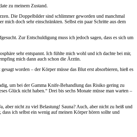
pdate zu meinem Zustand.
hmerzen. Die Doppelbilder sind schlimmer geworden und manchmal
r mich doch sehr einschränkten. Selbst ein paar Schritte aus dem
fgesucht. Zur Entschuldigung muss ich jedoch sagen, dass es sich um
sphäre sehr entspannt. Ich fühlte mich wohl und ich dachte bei mir,
 empfing mich dann auch schon die Ärztin.
 gesagt worden – der Körper müsse das Blut erst absorbieren, hieß es
wendig, um bei der Gamma Knife-Behandlung das Risiko gering zu
dieses Glück nicht haben.“ Drei bis sechs Monate müsse man warten –
a, aber nicht zu viel Belastung! Sauna? Auch, aber nicht zu heiß und
r, dass ich selbst ein wenig auf meinen Körper hören sollte und