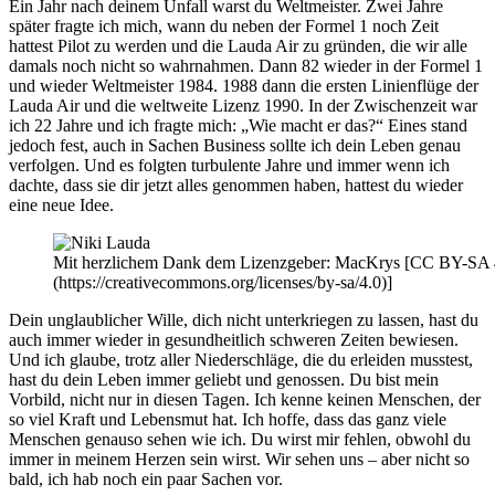
Ein Jahr nach deinem Unfall warst du Weltmeister. Zwei Jahre
später fragte ich mich, wann du neben der Formel 1 noch Zeit
hattest Pilot zu werden und die Lauda Air zu gründen, die wir alle
damals noch nicht so wahrnahmen. Dann 82 wieder in der Formel 1
und wieder Weltmeister 1984. 1988 dann die ersten Linienflüge der
Lauda Air und die weltweite Lizenz 1990. In der Zwischenzeit war
ich 22 Jahre und ich fragte mich: „Wie macht er das?“ Eines stand
jedoch fest, auch in Sachen Business sollte ich dein Leben genau
verfolgen. Und es folgten turbulente Jahre und immer wenn ich
dachte, dass sie dir jetzt alles genommen haben, hattest du wieder
eine neue Idee.
Mit herzlichem Dank dem Lizenzgeber: MacKrys [CC BY-SA 
(https://creativecommons.org/licenses/by-sa/4.0)]
Dein unglaublicher Wille, dich nicht unterkriegen zu lassen, hast du
auch immer wieder in gesundheitlich schweren Zeiten bewiesen.
Und ich glaube, trotz aller Niederschläge, die du erleiden musstest,
hast du dein Leben immer geliebt und genossen. Du bist mein
Vorbild, nicht nur in diesen Tagen. Ich kenne keinen Menschen, der
so viel Kraft und Lebensmut hat. Ich hoffe, dass das ganz viele
Menschen genauso sehen wie ich. Du wirst mir fehlen, obwohl du
immer in meinem Herzen sein wirst. Wir sehen uns – aber nicht so
bald, ich hab noch ein paar Sachen vor.