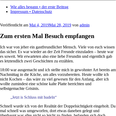
Wie alles begann • der erste Beitrag
Impressum • Datenschutz
Veröffentlicht am
Mai 4, 2019
Mai 28, 2019
von
admin
Zum ersten Mal Besuch empfangen
Ich war von jeher ein gastfreundlicher Mensch. Viele von euch wissen
das sicher. Es war wieder an der Zeit Freunde einzuladen – heute war
es soweit. Wir erwarteten also eine liebe Freundin und eigentlich gab
es letztendlich zwei Geschichten zu erzählen.
18:00 war ausgemacht und ich stellte mich in gewohnter Art bereits am
Nachmittag in die Küche, um alles vorzubereiten. Heute wollte ich
nicht Kochen – das wäre zu viel gewesen für den Anfang, aber ich
wollte zumindest eine schöne kalte Platte herrichten und
selbstgemachte Grisinis.
„Jetzt is Schluss mit hudeln“
Schnell wurde ich von der Realität der Doppelsichtigkeit eingeholt. Da
mal schnell was umgeworfen, dort etwas daneben gelegt und
überhaupt war alles nicht so leicht zu finden, befanden sich doch