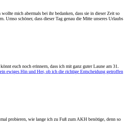
 wollte mich abermals bei ihr bedanken, dass sie in dieser Zeit so
ern. Umso schöner, dass dieser Tag genau die Mitte unseres Urlaubs
önnt euch noch erinnern, dass ich mit ganz guter Laune am 31.
 ein ewiges Hin und Her, ob ich die richtige Entscheidung getroffen
mal probieren, wie lange ich zu Fuß zum AKH benötige, denn so